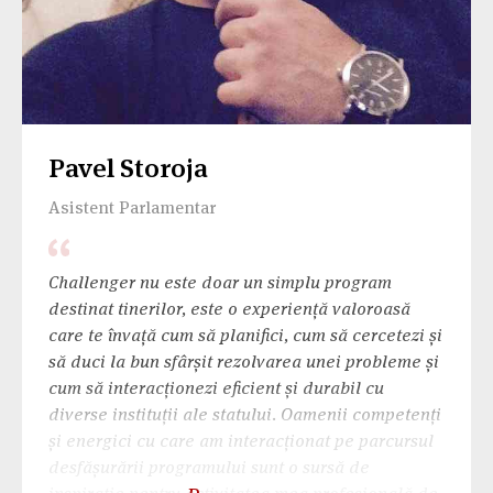
Pavel Storoja
Asistent Parlamentar
Challenger nu este doar un simplu program
destinat tinerilor, este o experiență valoroasă
care te învață cum să planifici, cum să cercetezi și
să duci la bun sfârșit rezolvarea unei probleme și
cum să interacționezi eficient și durabil cu
diverse instituții ale statului. Oamenii competenți
și energici cu care am interacționat pe parcursul
desfășurării programului sunt o sursă de