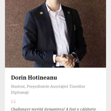
Dorin Hotineanu
Student, Președintele Asociației Tinerilor
Diplomați
Challanger merită denumirea! A fost o călătorie