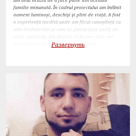
am avut ocazia de a face parte din această
familie minunată. În cadrul proiectului am întîlnit
oameni luminoși, deschişi şi plini de viață. A fost
o experiență inedită unde am făcut cunoștință cu
arta dezbaterilor și cum ne putem face auziți de
către autorități. Am învățat că fiecare idee are
dreptul la viață atât timp cât este bine
Развернуть
argumentată. Mulțumesc mult mentorilor și
colegilor!! A fost grozav!! Și dacă ar trebui să
caracterizez Challenger 9, aș spune cu sigurantă
că e: one of the best experience!!