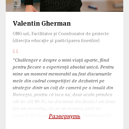
Valentin Gherman
ONG-uri, Facilitator și Coordonator de proiecte
(direcția educație și participarea tinerilor)
''Challenger e despre o mini-viață aparte, fiind
pentru fiecare o experiență absolut unică. Pentru
mine un moment memorabil au fost discursurile
mele din cadrul competiției de dezbateri pe
strategie dintr-un colț de cameră pe o insulă din
Norvegia, pentru că iaca na, doar acolo prindea
cât de cât Wi-Fi, iar discursul din finala l-am ținut
într-un microbuz, de pe un hotspot găsit de
urgență de la pasagerul vecin )). Challenger(9)
Развернуть
mi-a re-confirmat importanța dezbaterilor, a