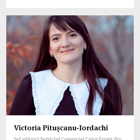
gândirii critice și a deciziilor personale, și mi-a
arătat în practică că tinerilor le poate fi deschisă
(aproape) orice ușă dacă vin cu o viziune clară și
un plan de acțiuni bine-definit. Sunt mulțumitor
pentru cunoștințele create în cadrul programului
și pentru faptul că am ajuns până la final,
devenind parte din frumoasa comunitate de
Alumni ai Challenger.''
Victoria Pitușcanu-Iordachi
Șef adjunct Serviciul Comercial Calea Ferată din