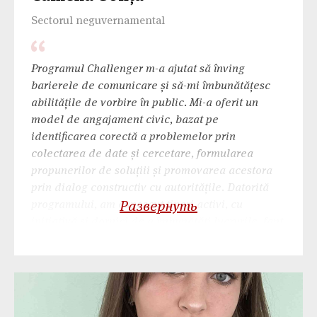
Sectorul neguvernamental
Programul Challenger m-a ajutat să înving
barierele de comunicare și să-mi îmbunătățesc
abilitățile de vorbire în public. Mi-a oferit un
model de angajament civic, bazat pe
identificarea corectă a problemelor prin
colectarea de date și cercetare, formularea
propunerilor de soluțiii și promovarea acestora
prin dialog constructiv cu autoritățile. Datorită
programului, am cunoscut tineri activi, cu
Развернуть
inițiativă și dornici de a îmbunătăți lucrurile, fapt
ce mă motivează și pe mine să fiu activă în
comunitatea mea.