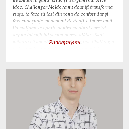
dezbateri, a gândi critic și a argumenta orice
idee. Challenger Moldova nu doar îți transforma
viața, te face să ieși din zona de confort dar și
faci cunoștințe cu oameni deștepți și interesanți.
Un mulțumesc aparte pentru mentorii care își
depun tot sufletul și sunt mereu alături. Sunt
mândra că am absolvit acest program Challenger
Развернуть
9 și acum fac parte din această comunitate
minunată.