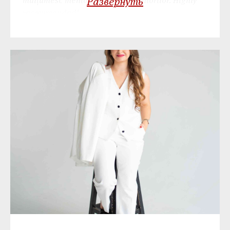
mulțumesc mentorilor și organizatorilor. Highly
Развернуть
recommended!