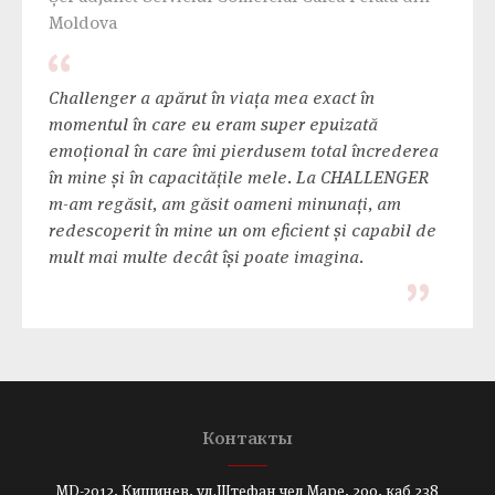
Moldova
Challenger a apărut în viața mea exact în
momentul în care eu eram super epuizată
emoțional în care îmi pierdusem total încrederea
în mine și în capacitățile mele. La CHALLENGER
m-am regăsit, am găsit oameni minunați, am
redescoperit în mine un om eficient și capabil de
mult mai multe decât își poate imagina.
Контакты
MD-2012, Кишинев, ул.Штефан чел Маре, 200, каб 238