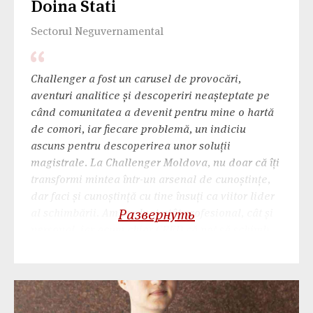
Doina Stati
Sectorul Neguvernamental
Challenger a fost un carusel de provocări,
aventuri analitice și descoperiri neașteptate pe
când comunitatea a devenit pentru mine o hartă
de comori, iar fiecare problemă, un indiciu
ascuns pentru descoperirea unor soluții
magistrale. La Challenger Moldova, nu doar că îți
transformi mintea într-un arsenal de cunoștințe,
dar faci și cunoștință cu tine însuți ca viitor lider
al schimbării. Am evoluat atât profesional, cât și
Развернуть
personal, iar acum chiar CRED că pot să schimb
lumea din jurul meu cu un argument bine
formulat.