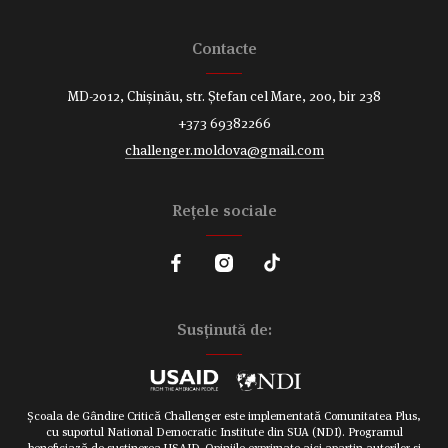
Contacte
MD-2012, Chișinău, str. Ștefan cel Mare, 200, bir 238
+373 69382266
challenger.moldova@gmail.com
Reţele sociale
Susținută de:
Școala de Gândire Critică Challenger este implementată Comunitatea Plus,
cu suportul National Democratic Institute din SUA (NDI). Programul
beneficiază de susținerea USAID. Opiniile exprimate aici aparțin autorilor și