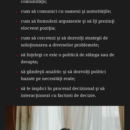
comunității;
cum să comunici cu oameni și autoritățile;
cum să formulezi argumente și să îți prezinți
elocvent poziția;
cum să cercetezi și să dezvolți strategii de
soluționarea a diverselor problemele;
să înțelegi ce este o politică de stânga sau de
dreapta;
să gândești analitic și să dezvolți politici
bazate pe necesități reale;
să te implici în procesul decizional și să
interacționezi cu factorii de decizie.