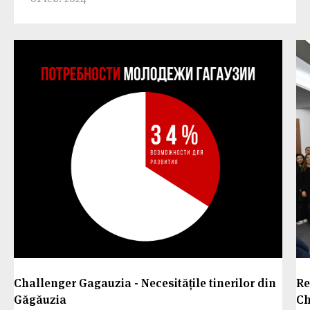
Challenger Gagauzia - Necesitățile tinerilor din
Re
Găgăuzia
Ch