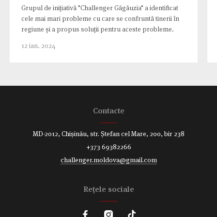
Grupul de inițiativă "Challenger Găgăuzia" a identificat
cele mai mari probleme cu care se confruntă tinerii în
regiune și a propus soluții pentru aceste probleme.
12 ian. 2024
Contacte
MD-2012, Chișinău, str. Ștefan cel Mare, 200, bir 238
+373 69382266
challenger.moldova@gmail.com
Reţele sociale