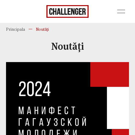
Principala
Noutăți
Noutăți